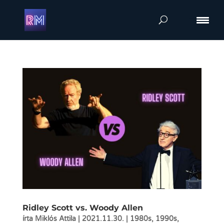
Ridley Scott vs. Woody Allen
írta
Miklós Attila
|
2021.11.30.
|
1980s
,
1990s
,