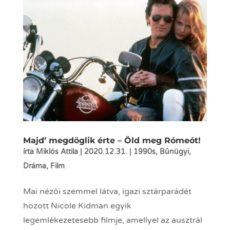
Majd’ megdöglik érte – Öld meg Rómeót!
írta
Miklós Attila
|
2020.12.31.
|
1990s
,
Bűnügyi
,
Dráma
,
Film
Mai nézői szemmel látva, igazi sztárparádét
hozott Nicole Kidman egyik
legemlékezetesebb filmje, amellyel az ausztrál