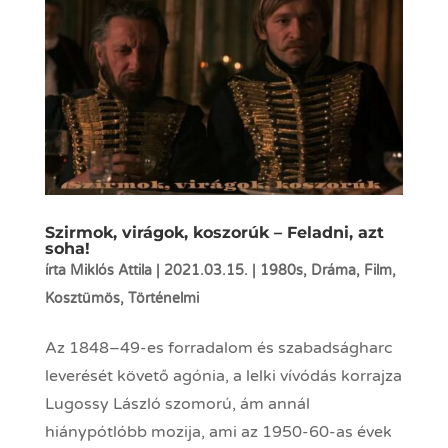
Szirmok, virágok, koszorúk – Feladni, azt
soha!
írta
Miklós Attila
|
2021.03.15.
|
1980s
,
Dráma
,
Film
,
Kosztümös
,
Történelmi
Az 1848–49-es forradalom és szabadságharc
leverését követő agónia, a lelki vívódás korrajza
Lugossy László szomorú, ám annál
hiánypótlóbb mozija, ami az 1950-60-as évek