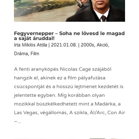
Fegyvernepper – Soha ne lövesd le magad
a saját áruddal!
írta
Miklós Attila
|
2021.01.08.
|
2000s
,
Akció
,
Dráma
,
Film
A fenti aranyköpés Nicolas Cage szájából
hangzik el, akinek ez a film pályafutása
csúcspontját és a hosszú lejtmenet kezdetét is
jelentette egyben. Míg korábban olyan
mozikkal büszkélkedhetett mint a Madárka, a
Las Vegas, végállomás, A szikla, Ál/Arc, Con Air
–...