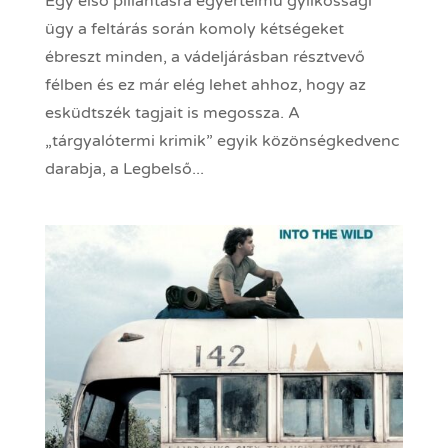
Egy első pillantásra egyértelmű gyilkossági
ügy a feltárás során komoly kétségeket
ébreszt minden, a vádeljárásban résztvevő
félben és ez már elég lehet ahhoz, hogy az
esküdtszék tagjait is megossza. A
„tárgyalótermi krimik” egyik közönségkedvenc
darabja, a Legbelső...