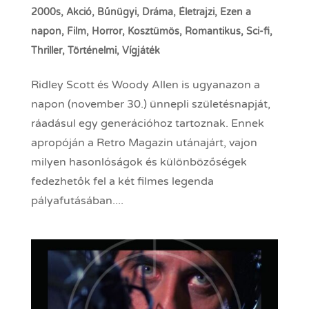
2000s
,
Akció
,
Bűnügyi
,
Dráma
,
Életrajzi
,
Ezen a
napon
,
Film
,
Horror
,
Kosztümös
,
Romantikus
,
Sci-fi
,
Thriller
,
Történelmi
,
Vígjáték
Ridley Scott és Woody Allen is ugyanazon a
napon (november 30.) ünnepli születésnapját,
ráadásul egy generációhoz tartoznak. Ennek
apropóján a Retro Magazin utánajárt, vajon
milyen hasonlóságok és különbözőségek
fedezhetők fel a két filmes legenda
pályafutásában....