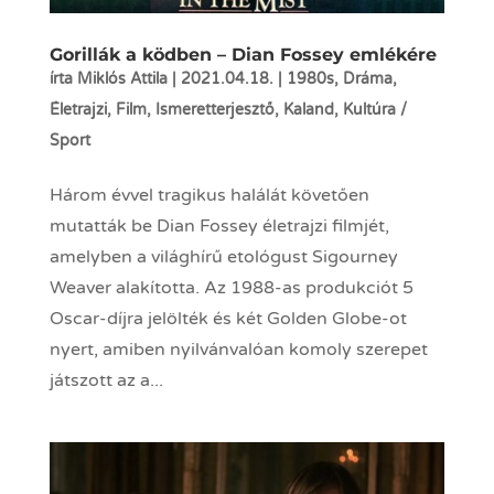
Gorillák a ködben – Dian Fossey emlékére
írta
Miklós Attila
|
2021.04.18.
|
1980s
,
Dráma
,
Életrajzi
,
Film
,
Ismeretterjesztő
,
Kaland
,
Kultúra /
Sport
Három évvel tragikus halálát követően
mutatták be Dian Fossey életrajzi filmjét,
amelyben a világhírű etológust Sigourney
Weaver alakította. Az 1988-as produkciót 5
Oscar-díjra jelölték és két Golden Globe-ot
nyert, amiben nyilvánvalóan komoly szerepet
játszott az a...