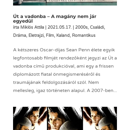
Út a vadonba – A magány nem jár
egyedül
írta
Miklós Attila
|
2021.05.17.
|
2000s
,
Családi
,
Dráma
,
Életrajzi
,
Film
,
Kaland
,
Romantikus
A kétszeres Oscar-díjas Sean Penn élete egyik
legfontosabb filmjét rendezőként jegyzi az Út a
vadonba című produkcióval, ami egy a frissen
diplomázott fiatal önmegismeréséről és
traumájának feldolgozásáról szól. Nem
mellesleg, igaz történeten alapul. A 2007-ben...