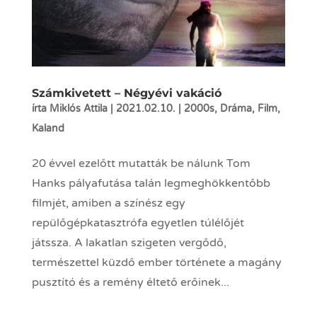
Számkivetett – Négyévi vakáció
írta
Miklós Attila
|
2021.02.10.
|
2000s
,
Dráma
,
Film
,
Kaland
20 évvel ezelőtt mutatták be nálunk Tom
Hanks pályafutása talán legmeghökkentőbb
filmjét, amiben a színész egy
repülőgépkatasztrófa egyetlen túlélőjét
játssza. A lakatlan szigeten vergődő,
természettel küzdő ember története a magány
pusztító és a remény éltető erőinek...