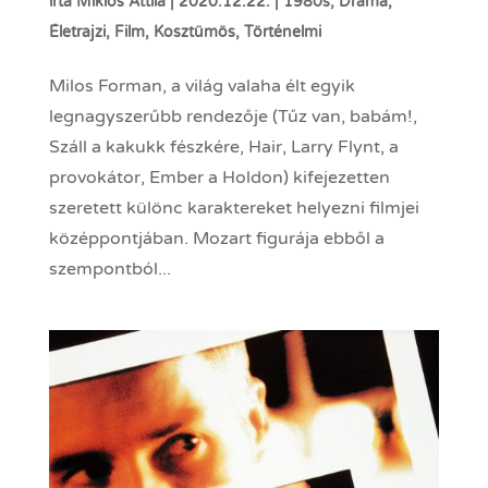
írta
Miklós Attila
|
2020.12.22.
|
1980s
,
Dráma
,
Életrajzi
,
Film
,
Kosztümös
,
Történelmi
Milos Forman, a világ valaha élt egyik
legnagyszerűbb rendezője (Tűz van, babám!,
Száll a kakukk fészkére, Hair, Larry Flynt, a
provokátor, Ember a Holdon) kifejezetten
szeretett különc karaktereket helyezni filmjei
középpontjában. Mozart figurája ebből a
szempontból...