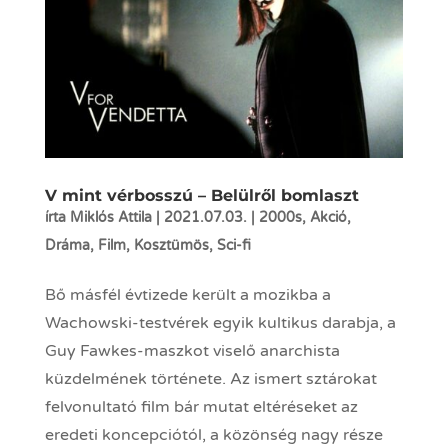
V mint vérbosszú – Belülről bomlaszt
írta
Miklós Attila
|
2021.07.03.
|
2000s
,
Akció
,
Dráma
,
Film
,
Kosztümös
,
Sci-fi
Bő másfél évtizede került a mozikba a
Wachowski-testvérek egyik kultikus darabja, a
Guy Fawkes-maszkot viselő anarchista
küzdelmének története. Az ismert sztárokat
felvonultató film bár mutat eltéréseket az
eredeti koncepciótól, a közönség nagy része