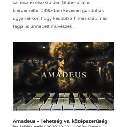
színésznő első Golden Globe-díját is
kiérdemelte. 1995-ben kevesen gondolták
ugyanakkor, hogy később a filmes stáb más
tagjai is ünnepelt művészek...
Amadeus – Tehetség vs. középszerűség