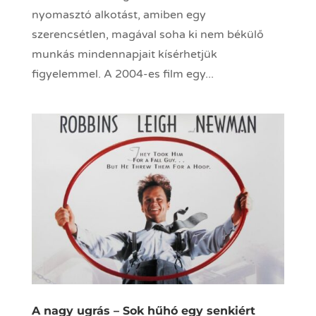
nyomasztó alkotást, amiben egy
szerencsétlen, magával soha ki nem békülő
munkás mindennapjait kísérhetjük
figyelemmel. A 2004-es film egy...
A nagy ugrás – Sok hűhó egy senkiért