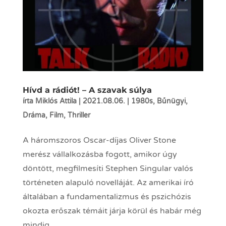
Hívd a rádiót! – A szavak súlya
írta
Miklós Attila
|
2021.08.06.
|
1980s
,
Bűnügyi
,
Dráma
,
Film
,
Thriller
A háromszoros Oscar-díjas Oliver Stone
merész vállalkozásba fogott, amikor úgy
döntött, megfilmesíti Stephen Singular valós
történeten alapuló novelláját. Az amerikai író
általában a fundamentalizmus és pszichózis
okozta erőszak témáit járja körül és habár még
mindig...