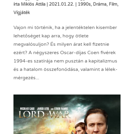
írta
Miklós Attila
|
2021.01.22.
|
1990s
,
Dráma
,
Film
,
Vígjáték
Vajon mi történik, ha a jelentéktelen kisember
lehetőséget kap arra, hogy ötlete
megvalósuljon? És milyen árat kell fizetnie
ezért? A négyszeres Oscar-díjas Coen fivérek
1994-es szatírája nem pusztán a kapitalizmus
és a hatalom összefonódása, valamint a lélek-
mérgezés...