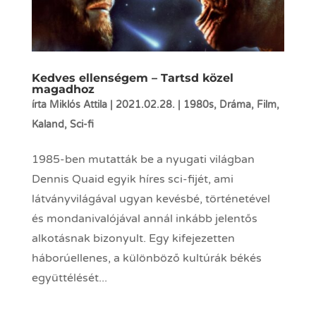
Kedves ellenségem – Tartsd közel
magadhoz
írta
Miklós Attila
|
2021.02.28.
|
1980s
,
Dráma
,
Film
,
Kaland
,
Sci-fi
1985-ben mutatták be a nyugati világban
Dennis Quaid egyik híres sci-fijét, ami
látványvilágával ugyan kevésbé, történetével
és mondanivalójával annál inkább jelentős
alkotásnak bizonyult. Egy kifejezetten
háborúellenes, a különböző kultúrák békés
együttélését...