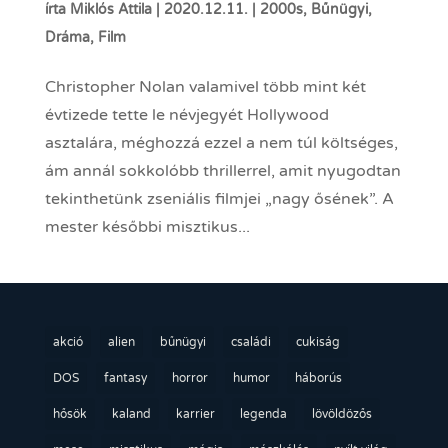
írta
Miklós Attila
|
2020.12.11.
|
2000s
,
Bűnügyi
,
Dráma
,
Film
Christopher Nolan valamivel több mint két
évtizede tette le névjegyét Hollywood
asztalára, méghozzá ezzel a nem túl költséges,
ám annál sokkolóbb thrillerrel, amit nyugodtan
tekinthetünk zseniális filmjei „nagy ősének”. A
mester későbbi misztikus...
akció
alien
bűnügyi
családi
cukiság
DOS
fantasy
horror
humor
háborús
hősök
kaland
karrier
legenda
lövöldözős