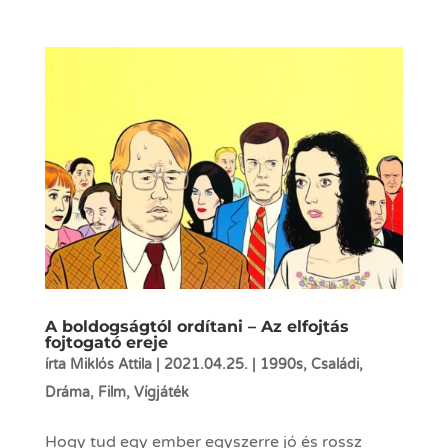
A boldogságtól ordítani – Az elfojtás
fojtogató ereje
írta
Miklós Attila
|
2021.04.25.
|
1990s
,
Családi
,
Dráma
,
Film
,
Vígjáték
Hogy tud egy ember egyszerre jó és rossz