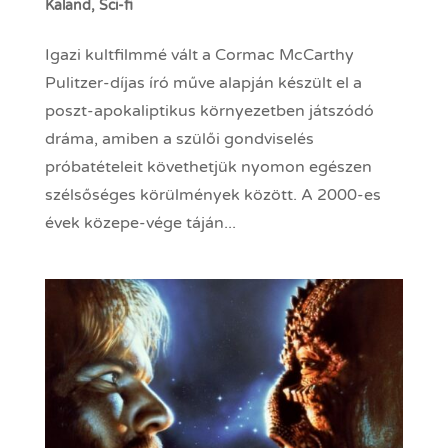
Kaland
,
Sci-fi
Igazi kultfilmmé vált a Cormac McCarthy
Pulitzer-díjas író műve alapján készült el a
poszt-apokaliptikus környezetben játszódó
dráma, amiben a szülői gondviselés
próbatételeit követhetjük nyomon egészen
szélsőséges körülmények között. A 2000-es
évek közepe-vége táján...