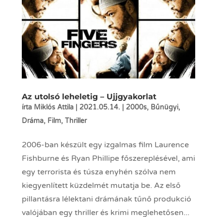
Az utolsó leheletig – Ujjgyakorlat
írta
Miklós Attila
|
2021.05.14.
|
2000s
,
Bűnügyi
,
Dráma
,
Film
,
Thriller
2006-ban készült egy izgalmas film Laurence
Fishburne és Ryan Phillipe főszereplésével, ami
egy terrorista és túsza enyhén szólva nem
kiegyenlített küzdelmét mutatja be. Az első
pillantásra lélektani drámának tűnő produkció
valójában egy thriller és krimi meglehetősen...