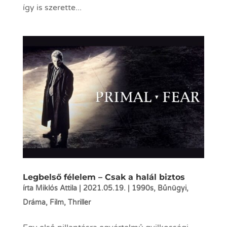
így is szerette...
Legbelső félelem – Csak a halál biztos
írta
Miklós Attila
|
2021.05.19.
|
1990s
,
Bűnügyi
,
Dráma
,
Film
,
Thriller