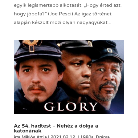
egyik legismertebb alkotását. „Hogy érted azt,
hogy jópofa?” (Joe Pesci) Az igaz történet
alapján készült mozi olyan nagyágyúkat...
Az 54. hadtest – Nehéz a dolga a
katonának
írta
Miklós Attila
|
2021.02.12.
|
1980s
,
Dráma
,