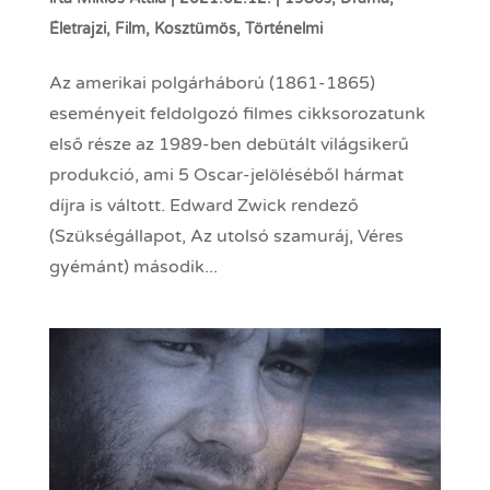
Életrajzi
,
Film
,
Kosztümös
,
Történelmi
Az amerikai polgárháború (1861-1865)
eseményeit feldolgozó filmes cikksorozatunk
első része az 1989-ben debütált világsikerű
produkció, ami 5 Oscar-jelöléséből hármat
díjra is váltott. Edward Zwick rendező
(Szükségállapot, Az utolsó szamuráj, Véres
gyémánt) második...