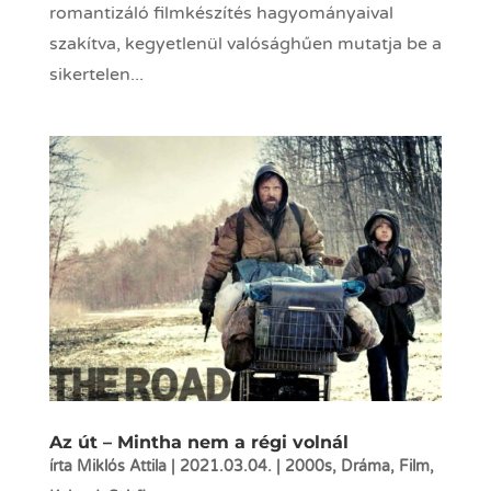
romantizáló filmkészítés hagyományaival
szakítva, kegyetlenül valósághűen mutatja be a
sikertelen...
Az út – Mintha nem a régi volnál
írta
Miklós Attila
|
2021.03.04.
|
2000s
,
Dráma
,
Film
,