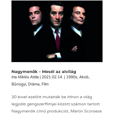
Nagymenők – Mesél az alvilág
írta
Miklós Attila
|
2021.02.14.
|
1990s
,
Akció
,
Bűnügyi
,
Dráma
,
Film
30 évvel ezelőtt mutatták be itthon a világ
legjobb gengszerfilmjei között számon tartott
Nagymenők című produkciót, Martin Scorsese