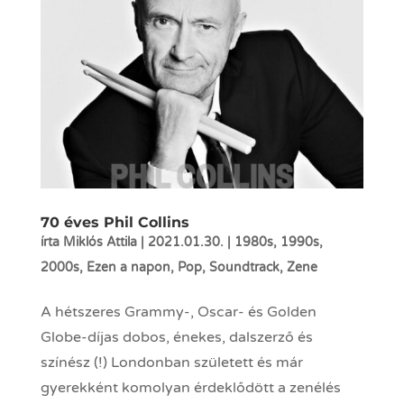
70 éves Phil Collins
írta
Miklós Attila
|
2021.01.30.
|
1980s
,
1990s
,
2000s
,
Ezen a napon
,
Pop
,
Soundtrack
,
Zene
A hétszeres Grammy-, Oscar- és Golden
Globe-díjas dobos, énekes, dalszerző és
színész (!) Londonban született és már
gyerekként komolyan érdeklődött a zenélés