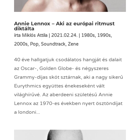
Annie Lennox – Aki az európai ritmust
diktálta
írta
Miklós Attila
|
2021.02.24.
|
1980s
,
1990s
,
2000s
,
Pop
,
Soundtrack
,
Zene
40 éve hallgatjuk csodálatos hangját és dalait
az Oscar-, Golden Globe- és négyszeres
Grammy-díjas skót sztárnak, aki a nagy sikerű
Eurythmics együttes énekeseként vált
világhírűvé. Az aberdeeni születésű Annie
Lennox az 1970-es években nyert ösztöndíjat
a londoni...