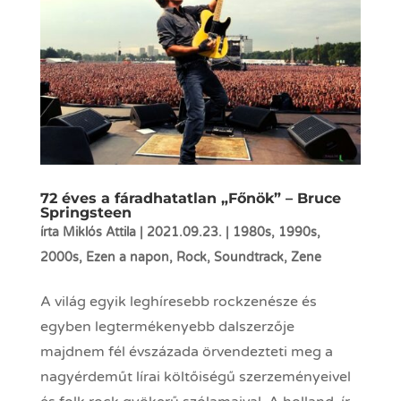
72 éves a fáradhatatlan „Főnök” – Bruce
Springsteen
írta
Miklós Attila
|
2021.09.23.
|
1980s
,
1990s
,
2000s
,
Ezen a napon
,
Rock
,
Soundtrack
,
Zene
A világ egyik leghíresebb rockzenésze és
egyben legtermékenyebb dalszerzője
majdnem fél évszázada örvendezteti meg a
nagyérdeműt lírai költőiségű szerzeményeivel