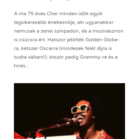
A ma 75 éves Cher minden idők egyik
legsikeresebb énekesnője, aki ugyanakkor
nemcsak a zenei színpadon, de a mozivásznon
is csúcsra ért. Hatszor jelölték Golden Globe-
ra, kétszer Oscarra (mindezek felét díjra is
tudta váltani!); ötször pedig Grammy-re és a
híres...