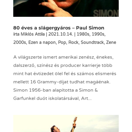
80 éves a slágergyáros – Paul Simon
írta
Miklós Attila
|
2021.10.14.
|
1980s
,
1990s
,
2000s
,
Ezen a napon
,
Pop
,
Rock
,
Soundtrack
,
Zene
A világszerte ismert amerikai zenész, énekes,
dalszerző, színész és producer karrierje több
mint hat évtizedet ölel fel és számos elismerés
mellett 16 Grammy-díjat tudhat magáénak.
Simon 1956-ban alapította a Simon &
Garfunkel duót iskolatársával, Art...