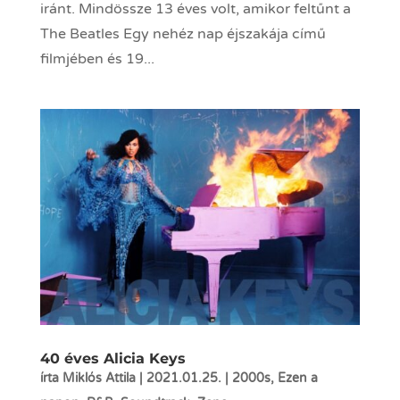
iránt. Mindössze 13 éves volt, amikor feltűnt a
The Beatles Egy nehéz nap éjszakája című
filmjében és 19...
40 éves Alicia Keys
írta
Miklós Attila
|
2021.01.25.
|
2000s
,
Ezen a