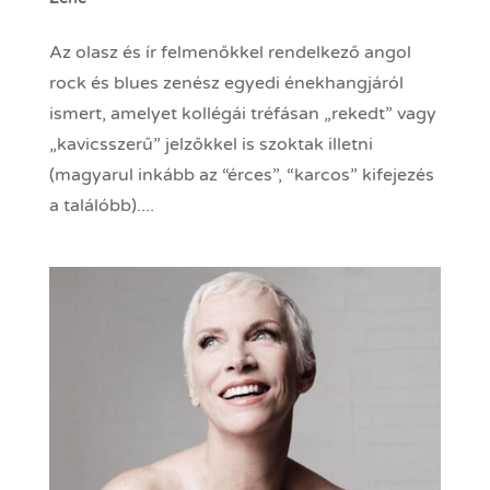
Az olasz és ír felmenőkkel rendelkező angol
rock és blues zenész egyedi énekhangjáról
ismert, amelyet kollégái tréfásan „rekedt” vagy
„kavicsszerű” jelzőkkel is szoktak illetni
(magyarul inkább az “érces”, “karcos” kifejezés
a találóbb)....