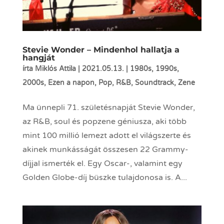
Stevie Wonder – Mindenhol hallatja a
hangját
írta
Miklós Attila
|
2021.05.13.
|
1980s
,
1990s
,
2000s
,
Ezen a napon
,
Pop
,
R&B
,
Soundtrack
,
Zene
Ma ünnepli 71. születésnapját Stevie Wonder,
az R&B, soul és popzene géniusza, aki több
mint 100 millió lemezt adott el világszerte és
akinek munkásságát összesen 22 Grammy-
díjjal ismerték el. Egy Oscar-, valamint egy
Golden Globe-díj büszke tulajdonosa is. A...