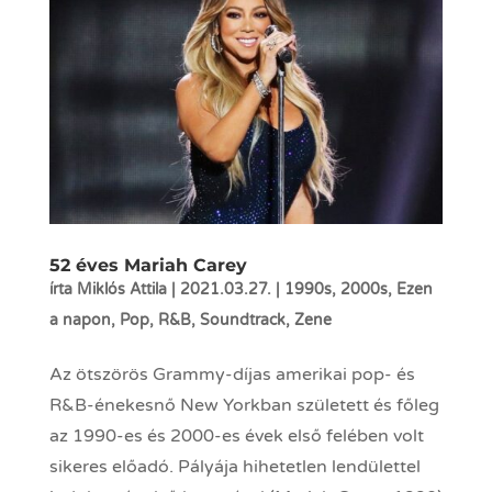
52 éves Mariah Carey
írta
Miklós Attila
|
2021.03.27.
|
1990s
,
2000s
,
Ezen
a napon
,
Pop
,
R&B
,
Soundtrack
,
Zene
Az ötszörös Grammy-díjas amerikai pop- és
R&B-énekesnő New Yorkban született és főleg
az 1990-es és 2000-es évek első felében volt
sikeres előadó. Pályája hihetetlen lendülettel