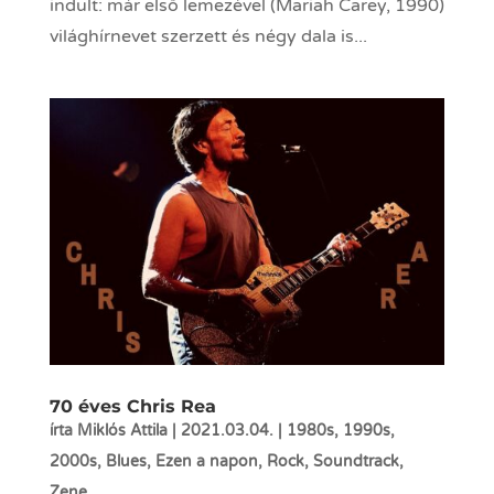
indult: már első lemezével (Mariah Carey, 1990)
világhírnevet szerzett és négy dala is...
70 éves Chris Rea
írta
Miklós Attila
|
2021.03.04.
|
1980s
,
1990s
,
2000s
,
Blues
,
Ezen a napon
,
Rock
,
Soundtrack
,
Zene