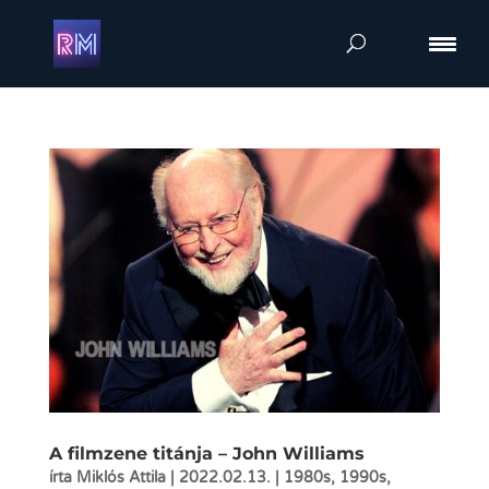
A filmzene titánja – John Williams
írta
Miklós Attila
|
2022.02.13.
|
1980s
,
1990s
,