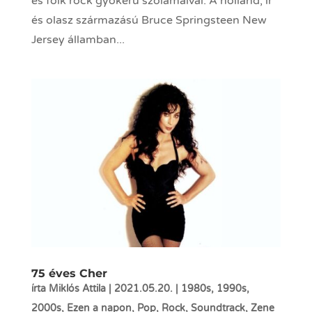
és folk rock gyökerű szólamaival. A holland, ír
és olasz származású Bruce Springsteen New
Jersey államban...
75 éves Cher
írta
Miklós Attila
|
2021.05.20.
|
1980s
,
1990s
,
2000s
,
Ezen a napon
,
Pop
,
Rock
,
Soundtrack
,
Zene