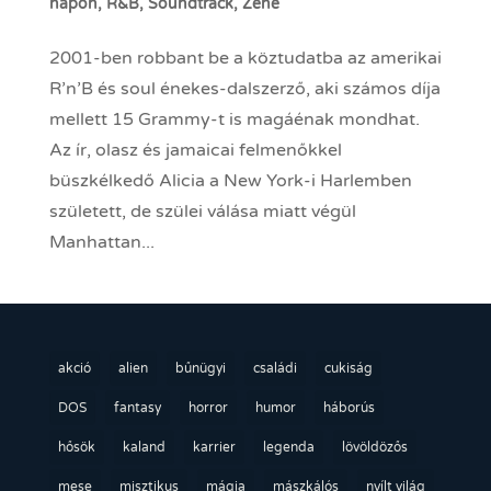
napon
,
R&B
,
Soundtrack
,
Zene
2001-ben robbant be a köztudatba az amerikai
R’n’B és soul énekes-dalszerző, aki számos díja
mellett 15 Grammy-t is magáénak mondhat.
Az ír, olasz és jamaicai felmenőkkel
büszkélkedő Alicia a New York-i Harlemben
született, de szülei válása miatt végül
Manhattan...
akció
alien
bűnügyi
családi
cukiság
DOS
fantasy
horror
humor
háborús
hősök
kaland
karrier
legenda
lövöldözős
mese
misztikus
mágia
mászkálós
nyílt világ