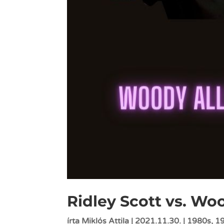
Ridley Scott vs. Wo
írta
Miklós Attila
|
2021.11.30.
|
1980s
,
1