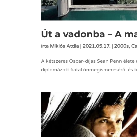
Út a vadonba – A m
írta
Miklós Attila
|
2021.05.17.
|
2000s
,
Cs
A kétszeres Oscar-díjas Sean Penn élete 
diplomázott fiatal önmegismeréséről és t