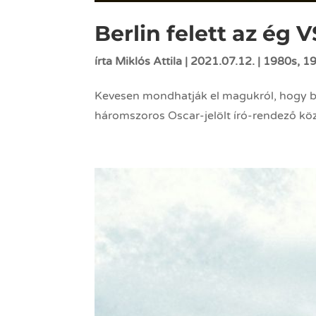
Berlin felett az ég 
írta
Miklós Attila
|
2021.07.12.
|
1980s
,
1
Kevesen mondhatják el magukról, hogy b
háromszoros Oscar-jelölt író-rendező közé