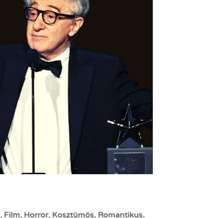
n
,
Film
,
Horror
,
Kosztümös
,
Romantikus
,