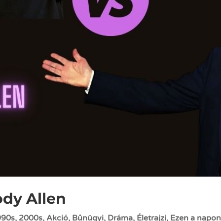
ody Allen
990s
,
2000s
,
Akció
,
Bűnügyi
,
Dráma
,
Életrajzi
,
Ezen a napo