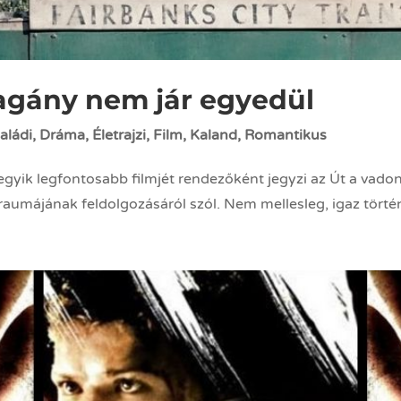
agány nem jár egyedül
aládi
,
Dráma
,
Életrajzi
,
Film
,
Kaland
,
Romantikus
egyik legfontosabb filmjét rendezőként jegyzi az Út a vado
raumájának feldolgozásáról szól. Nem mellesleg, igaz törté