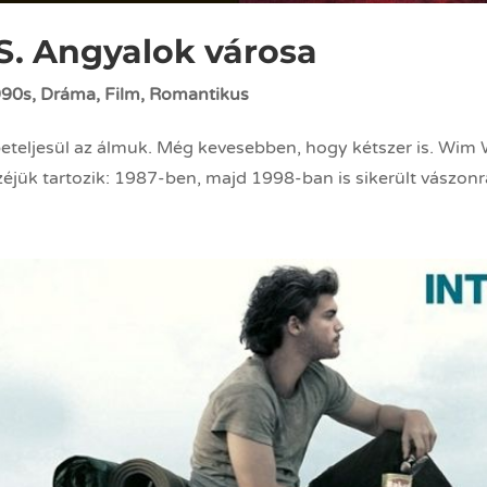
VS. Angyalok városa
990s
,
Dráma
,
Film
,
Romantikus
eteljesül az álmuk. Még kevesebben, hogy kétszer is. Wi
jük tartozik: 1987-ben, majd 1998-ban is sikerült vászonra v