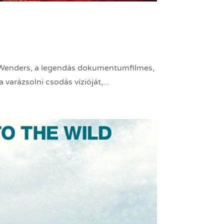
m Wenders, a legendás dokumentumfilmes,
arázsolni csodás vízióját,...