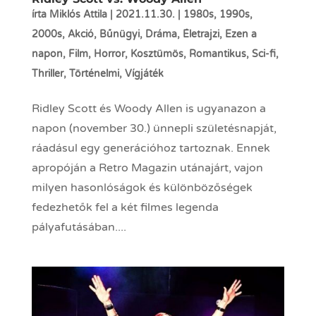
írta
Miklós Attila
|
2021.11.30.
|
1980s
,
1990s
,
2000s
,
Akció
,
Bűnügyi
,
Dráma
,
Életrajzi
,
Ezen a
napon
,
Film
,
Horror
,
Kosztümös
,
Romantikus
,
Sci-fi
,
Thriller
,
Történelmi
,
Vígjáték
Ridley Scott és Woody Allen is ugyanazon a
napon (november 30.) ünnepli születésnapját,
ráadásul egy generációhoz tartoznak. Ennek
apropóján a Retro Magazin utánajárt, vajon
milyen hasonlóságok és különbözőségek
fedezhetők fel a két filmes legenda
pályafutásában....