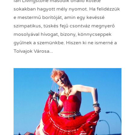
Ian Livingstone második önálló kötete
sokakban hagyott mély nyomot. Ha felidézzük
e mestermű borítóját, amin egy kevéssé
szimpatikus, tüskés fejű csontváz megnyerő
mosolyával hívogat, bizony, könnycseppek
gyűlnek a szemünkbe. Hiszen ki ne ismerné a
Tolvajok Városa...