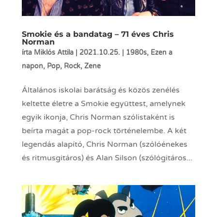
Smokie és a bandatag – 71 éves Chris
Norman
írta
Miklós Attila
|
2021.10.25.
|
1980s
,
Ezen a
napon
,
Pop
,
Rock
,
Zene
Általános iskolai barátság és közös zenélés
keltette életre a Smokie együttest, amelynek
egyik ikonja, Chris Norman szólistaként is
beírta magát a pop-rock történelembe. A két
legendás alapító, Chris Norman (szólóénekes
és ritmusgitáros) és Alan Silson (szólógitáros...