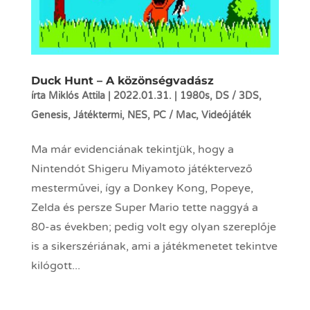
Duck Hunt – A közönségvadász
írta
Miklós Attila
|
2022.01.31.
|
1980s
,
DS / 3DS
,
Genesis
,
Játéktermi
,
NES
,
PC / Mac
,
Videójáték
Ma már evidenciának tekintjük, hogy a
Nintendót Shigeru Miyamoto játéktervező
mesterművei, így a Donkey Kong, Popeye,
Zelda és persze Super Mario tette naggyá a
80-as években; pedig volt egy olyan szereplője
is a sikerszériának, ami a játékmenetet tekintve
kilógott...