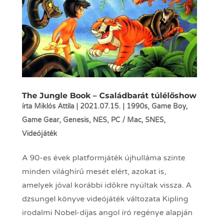
The Jungle Book – Családbarát túlélőshow
írta
Miklós Attila
|
2021.07.15.
|
1990s
,
Game Boy
,
Game Gear
,
Genesis
,
NES
,
PC / Mac
,
SNES
,
Videójáték
A 90-es évek platformjáték újhulláma szinte
minden világhírű mesét elért, azokat is,
amelyek jóval korábbi időkre nyúltak vissza. A
dzsungel könyve videójáték változata Kipling
irodalmi Nobel-díjas angol író regénye alapján