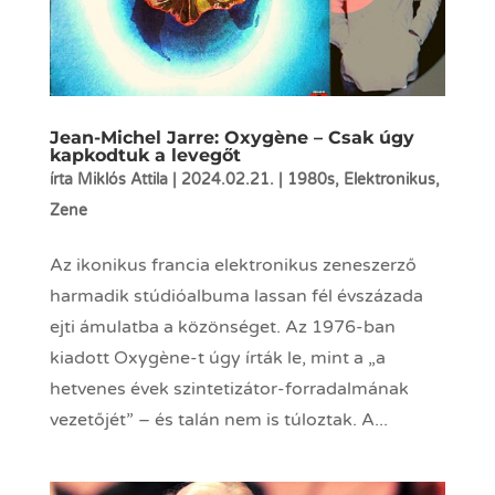
Jean-Michel Jarre: Oxygène – Csak úgy
kapkodtuk a levegőt
írta
Miklós Attila
|
2024.02.21.
|
1980s
,
Elektronikus
,
Zene
Az ikonikus francia elektronikus zeneszerző
harmadik stúdióalbuma lassan fél évszázada
ejti ámulatba a közönséget. Az 1976-ban
kiadott Oxygène-t úgy írták le, mint a „a
hetvenes évek szintetizátor-forradalmának
vezetőjét” – és talán nem is túloztak. A...