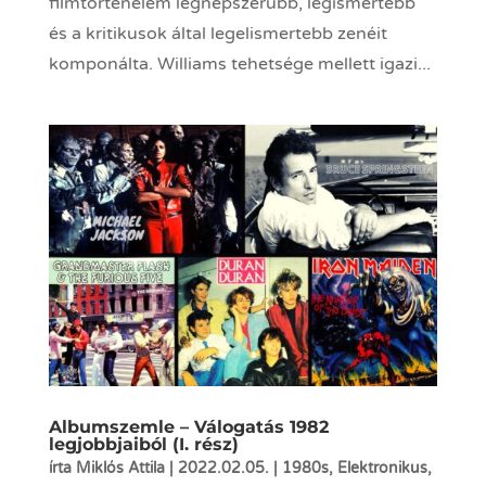
filmtörténelem legnépszerűbb, legismertebb
és a kritikusok által legelismertebb zenéit
komponálta. Williams tehetsége mellett igazi...
Albumszemle – Válogatás 1982
legjobbjaiból (I. rész)
írta
Miklós Attila
|
2022.02.05.
|
1980s
,
Elektronikus
,