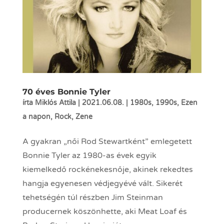
70 éves Bonnie Tyler
írta
Miklós Attila
|
2021.06.08.
|
1980s
,
1990s
,
Ezen
a napon
,
Rock
,
Zene
A gyakran „női Rod Stewartként” emlegetett
Bonnie Tyler az 1980-as évek egyik
kiemelkedő rockénekesnője, akinek rekedtes
hangja egyenesen védjegyévé vált. Sikerét
tehetségén túl részben Jim Steinman
producernek köszönhette, aki Meat Loaf és