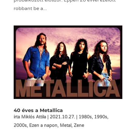
próbálkozott először. Éppen 20 évvel ezelőtt
robbant be a...
40 éves a Metallica
írta
Miklós Attila
|
2021.10.27.
|
1980s
,
1990s
,
2000s
,
Ezen a napon
,
Metal
,
Zene