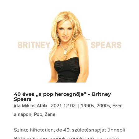
40 éves „a pop hercegnője” – Britney
Spears
írta
Miklós Attila
|
2021.12.02.
|
1990s
,
2000s
,
Ezen
a napon
,
Pop
,
Zene
Szinte hihetetlen, de 40. születésnapját ünnepli
Britney Spears amerikai énekesnő, dalszerző