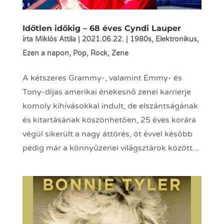
Időtlen időkig – 68 éves Cyndi Lauper
írta
Miklós Attila
|
2021.06.22.
|
1980s
,
Elektronikus
,
Ezen a napon
,
Pop
,
Rock
,
Zene
A kétszeres Grammy-, valamint Emmy- és
Tony-díjas amerikai énekesnő zenei karrierje
komoly kihívásokkal indult, de elszántságának
és kitartásának köszönhetően, 25 éves korára
végül sikerült a nagy áttörés, öt évvel később
pedig már a könnyűzenei világsztárok között...