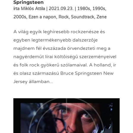
Springsteen
írta
Miklós Attila
|
2021.09.23.
|
1980s
,
1990s
,
2000s
,
Ezen a napon
,
Rock
,
Soundtrack
,
Zene
A világ egyik leghíresebb rockzenésze és
egyben legtermékenyebb dalszerzője
majdnem fél évszázada örvendezteti meg a
nagyérdeműt lírai költőiségű szerzeményeivel
és folk rock gyökerű szólamaival. A holland, ír
és olasz származású Bruce Springsteen New
Jersey államban...