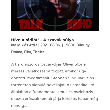
Hívd a rádiót! – A szavak súlya
írta
Miklós Attila
|
2021.08.06.
|
1980s
,
Bűnügyi
,
Dráma
,
Film
,
Thriller
A háromszoros Oscar-díjas Oliver Stone
merész vállalkozásba fogott, amikor úgy
döntött, megfilmesíti Stephen Singular valós
történeten alapuló novelláját. Az amerikai író
általában a fundamentalizmus és pszichózis
okozta erőszak témáit járja körül és habár még
mindig...