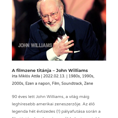
A filmzene titánja – John Williams
írta
Miklós Attila
|
2022.02.13.
|
1980s
,
1990s
,
2000s
,
Ezen a napon
,
Film
,
Soundtrack
,
Zene
90 éves lett John Williams, a világ máig
leghíresebb amerikai zeneszerzője. Az élő
legenda hét évtizedes (!) pályafutása során a