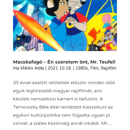
Macskafogó – Én szeretem önt, Mr. Teufel!
írta
Miklós Attila
|
2021.10.18.
|
1980s
,
Film
,
Rajzfilm
35 évvel ezelőtt vetítették először minden idők
egyik leghíresebb magyar rajzfilmét, ami
később nemzetközi karriert is befutott. A
Ternovszky Béla által rendezett klasszikust az
egykori kultúrpolitika nem fogadta ugyan jó
szívvel, a széles közönség annál inkább. Mr....