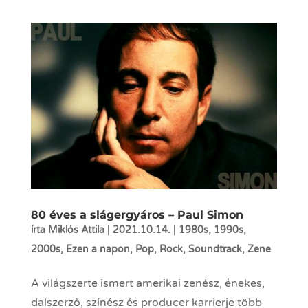
80 éves a slágergyáros – Paul Simon
írta
Miklós Attila
|
2021.10.14.
|
1980s
,
1990s
,
2000s
,
Ezen a napon
,
Pop
,
Rock
,
Soundtrack
,
Zene
A világszerte ismert amerikai zenész, énekes,
dalszerző, színész és producer karrierje több