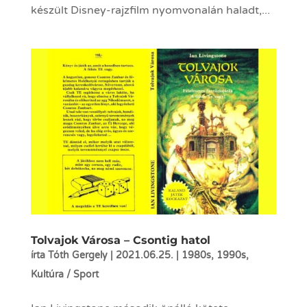
készült Disney-rajzfilm nyomvonalán haladt,...
Tolvajok Városa – Csontig hatol
írta
Tóth Gergely
|
2021.06.25.
|
1980s
,
1990s
,
Kultúra / Sport