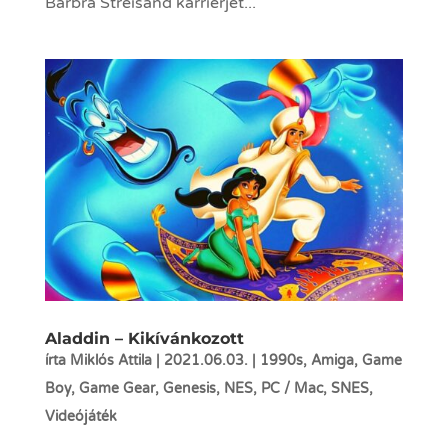
Barbra Streisand karrierjét...
Aladdin – Kikívánkozott
írta
Miklós Attila
|
2021.06.03.
|
1990s
,
Amiga
,
Game
Boy
,
Game Gear
,
Genesis
,
NES
,
PC / Mac
,
SNES
,
Videójáték