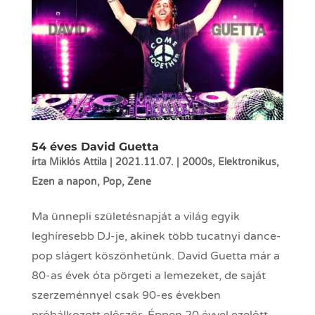
54 éves David Guetta
írta
Miklós Attila
|
2021.11.07.
|
2000s
,
Elektronikus
,
Ezen a napon
,
Pop
,
Zene
Ma ünnepli születésnapját a világ egyik
leghíresebb DJ-je, akinek több tucatnyi dance-
pop slágert köszönhetünk. David Guetta már a
80-as évek óta pörgeti a lemezeket, de saját
szerzeménnyel csak 90-es években