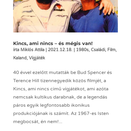
Kincs, ami nincs – és mégis van!
írta
Miklós Attila
|
2021.12.18.
|
1980s
,
Családi
,
Film
,
Kaland
,
Vígjáték
40 évvel ezelőtt mutatták be Bud Spencer és
Terence Hill tizennegyedik közös filmjét, a
Kincs, ami nincs című vígjátékot, ami azóta
nemcsak kultikus darabnak, de a legendás
páros egyik legfontosabb ikonikus
produkciójának is számít. Az 1967-es Isten
megbocsát, én nem!...