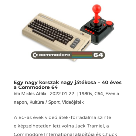
Egy nagy korszak nagy játékosa – 40 éves
a Commodore 64
írta
Miklós Attila
|
2022.01.22.
|
1980s
,
C64
,
Ezen a
napon
,
Kultúra / Sport
,
Videójáték
A 80-as évek videójáték-forradalma szinte
elképzelhetetlen lett volna Jack Tramiel, a
Commodore International alapítója és Chuck