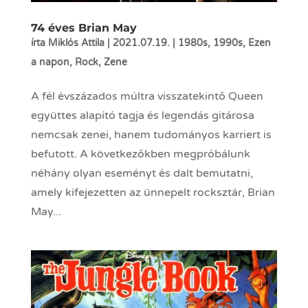
74 éves Brian May
írta
Miklós Attila
|
2021.07.19.
|
1980s
,
1990s
,
Ezen
a napon
,
Rock
,
Zene
A fél évszázados múltra visszatekintő Queen
együttes alapító tagja és legendás gitárosa
nemcsak zenei, hanem tudományos karriert is
befutott. A következőkben megpróbálunk
néhány olyan eseményt és dalt bemutatni,
amely kifejezetten az ünnepelt rocksztár, Brian
May...