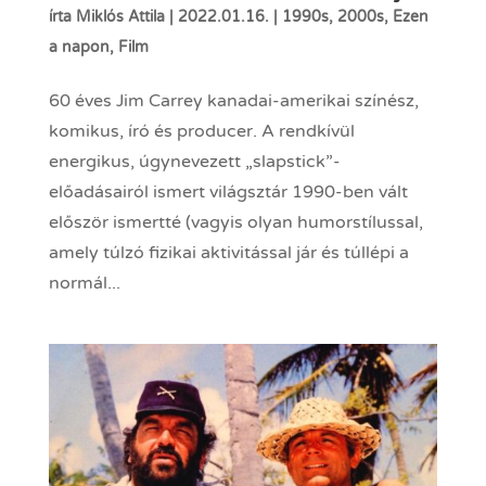
írta
Miklós Attila
|
2022.01.16.
|
1990s
,
2000s
,
Ezen
a napon
,
Film
60 éves Jim Carrey kanadai-amerikai színész,
komikus, író és producer. A rendkívül
energikus, úgynevezett „slapstick”-
előadásairól ismert világsztár 1990-ben vált
először ismertté (vagyis olyan humorstílussal,
amely túlzó fizikai aktivitással jár és túllépi a
normál...