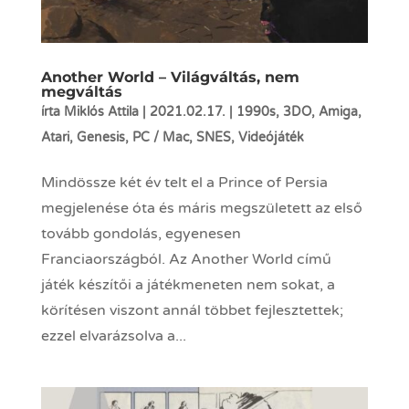
Another World – Világváltás, nem
megváltás
írta
Miklós Attila
|
2021.02.17.
|
1990s
,
3DO
,
Amiga
,
Atari
,
Genesis
,
PC / Mac
,
SNES
,
Videójáték
Mindössze két év telt el a Prince of Persia
megjelenése óta és máris megszületett az első
tovább gondolás, egyenesen
Franciaországból. Az Another World című
játék készítői a játékmeneten nem sokat, a
körítésen viszont annál többet fejlesztettek;
ezzel elvarázsolva a...