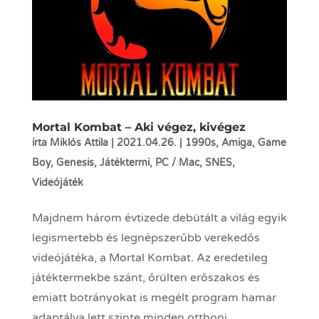
Mortal Kombat – Aki végez, kivégez
írta
Miklós Attila
|
2021.04.26.
|
1990s
,
Amiga
,
Game
Boy
,
Genesis
,
Játéktermi
,
PC / Mac
,
SNES
,
Videójáték
Majdnem három évtizede debütált a világ egyik
legismertebb és legnépszerűbb verekedős
videójátéka, a Mortal Kombat. Az eredetileg
játéktermekbe szánt, őrülten erőszakos és
emiatt botrányokat is megélt program hamar
adaptálva lett szinte minden otthoni