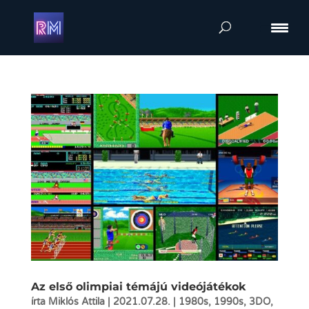
Az első olimpiai témájú videójátékok
írta
Miklós Attila
|
2021.07.28.
|
1980s
,
1990s
,
3DO
,