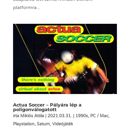
platformra...
Actua Soccer – Pályára lép a
poligonválogatott
írta
Miklós Attila
|
2021.03.31.
|
1990s
,
PC / Mac
,
Playstation
,
Saturn
,
Videójáték