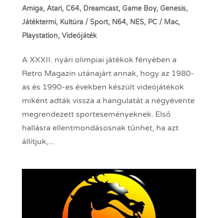
Amiga
,
Atari
,
C64
,
Dreamcast
,
Game Boy
,
Genesis
,
Játéktermi
,
Kultúra / Sport
,
N64
,
NES
,
PC / Mac
,
Playstation
,
Videójáték
A XXXII. nyári olimpiai játékok fényében a
Retro Magazin utánajárt annak, hogy az 1980-
as és 1990-es években készült videójátékok
miként adták vissza a hangulatát a négyévente
megrendezett sporteseményeknek. Első
hallásra ellentmondásosnak tűnhet, ha azt
állítjuk,...