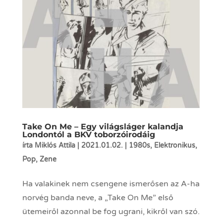
Take On Me – Egy világsláger kalandja
Londontól a BKV toborzóirodáig
írta
Miklós Attila
|
2021.01.02.
|
1980s
,
Elektronikus
,
Pop
,
Zene
Ha valakinek nem csengene ismerősen az A-ha
norvég banda neve, a „Take On Me” első
ütemeiről azonnal be fog ugrani, kikről van szó.