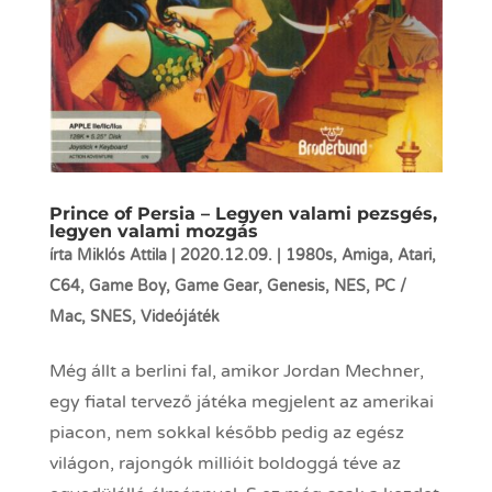
Prince of Persia – Legyen valami pezsgés,
legyen valami mozgás
írta
Miklós Attila
|
2020.12.09.
|
1980s
,
Amiga
,
Atari
,
C64
,
Game Boy
,
Game Gear
,
Genesis
,
NES
,
PC /
Mac
,
SNES
,
Videójáték
Még állt a berlini fal, amikor Jordan Mechner,
egy fiatal tervező játéka megjelent az amerikai
piacon, nem sokkal később pedig az egész
világon, rajongók millióit boldoggá téve az