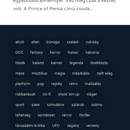
egyedülálló élménnyel. S ez még csak a kezdet
volt. A Prince of Persia című csoda...
akció
alien
bűnügyi
családi
cukiság
DOS
fantasy
horror
humor
háborús
hősök
kaland
karrier
legenda
lövöldözős
mese
misztikus
mágia
mászkálós
nyílt világ
platform
pop
rejtély
retro
rivalizálás
robbanások
sci-fi
shoot 'em up
sláger
sport
szexi
szimulátor
sztárok
szörny
tehetség
természet
terror
thriller
társadalmi kritika
UFO
vagány
verseny