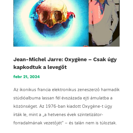
Jean-Michel Jarre: Oxygène – Csak úgy
kapkodtuk a levegőt
febr 21, 2024
Az ikonikus francia elektronikus zeneszerző harmadik
stúdióalbuma lassan fél évszázada ejti ámulatba a
közönséget. Az 1976-ban kiadott Oxygène-t úgy
írták le, mint a „a hetvenes évek szintetizátor-
forradalmának vezetőjét” – és talán nem is túloztak.