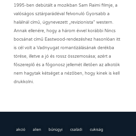
1995-ben debütált a mozikban Sam Raimi filmje, a
valóságos sztárparádéval felvonuló Gyorsabb a
halálnál című, úgynevezett „revizionista” western.
Annak ellenére, hogy a három évvel korábbi Nincs
bocsánat című Eastwood-rendezéshez hasonlóan itt
is cél volt a Vadnyugat romantizálásának derékba
törése, illetve a jó és rossz összemosása; azért a
főszereplő és a főgonosz jellemét illetően az alkotók
nem hagytak kétséget a nézőben, hogy kinek is kell
drukkolni.
akció
alien
bűnügyi
családi
cukiság