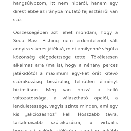
hangsúlyozom, itt nem hibáról, hanem egy
direkt ebbe az irányba mutató fejlesztésről van
szó.
Összességében azt lehet mondani, hogy a
Sega Bass Fishing nem érdemtelenül vált
annyira sikeres játékká, mint amilyenné végül a
közönség elégedettsége tette. Tökéletesen
alkalmas arra (ma is), hogy a néhány perces
játékidőtől a maximum egy-két órát kitevő
szórakozásig bezárólag, felhőtlen élményt
biztosítson. Meg van hozzá a kellő
változatossága, a választható opciói, a
lendületessége, vagyis szinte minden, ami egy
kis „akciózáshoz” kell. Hosszabb távra,
tartalmasabb szórakozásra, a virtuális
horgászat valódi átélésére azonban inkább