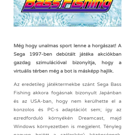
Még hogy unalmas sport lenne a horgászat! A
Sega 1997-ben debütált játéka akciókban
gazdag szimulációval bizonyítja, hogy a
virtuális térben még a bot is másképp hajlik.
Az eredetileg játéktermekbe szánt Sega Bass
Fishing akkora fogásnak bizonyult Japánban
és az USA-ban, hogy nem kerülhette el a
konzolos és PC-s adaptációt sem; így az
ezredforduló környékén Dreamcast, majd
Windows környezetben is megjelent. Tényleg
nagyon bejött a széleskörű közönségnek,