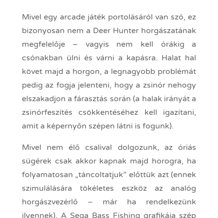
Mivel egy arcade játék portolásáról van szó, ez
bizonyosan nem a Deer Hunter horgászatának
megfelelője – vagyis nem kell órákig a
csónakban ülni és várni a kapásra. Halat hal
követ majd a horgon, a legnagyobb problémát
pedig az fogja jelenteni, hogy a zsinór nehogy
elszakadjon a fárasztás során (a halak irányát a
zsinórfeszítés csökkentéséhez kell igazítani,
amit a képernyőn szépen látni is fogunk).
Mivel nem élő csalival dolgozunk, az óriás
sügérek csak akkor kapnak majd horogra, ha
folyamatosan „táncoltatjuk” előttük azt (ennek
szimulálására tökéletes eszköz az analóg
horgászvezérlő – már ha rendelkezünk
ilyennek). A Sega Bass Fishing grafikája szép