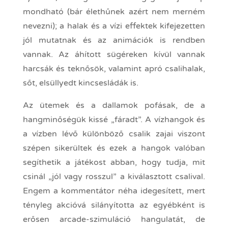
mondható (bár élethűnek azért nem merném
nevezni); a halak és a vízi effektek kifejezetten
jól mutatnak és az animációk is rendben
vannak. Az áhított sügéreken kívül vannak
harcsák és teknősök, valamint apró csalihalak,
sőt, elsüllyedt kincsesládák is.
Az ütemek és a dallamok pofásak, de a
hangminőségük kissé „fáradt”. A vízhangok és
a vízben lévő különböző csalik zajai viszont
szépen sikerültek és ezek a hangok valóban
segíthetik a játékost abban, hogy tudja, mit
csinál „jól vagy rosszul” a kiválasztott csalival.
Engem a kommentátor néha idegesített, mert
tényleg akcióvá silányította az egyébként is
erősen arcade-szimuláció hangulatát, de