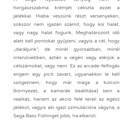
horgászszakma krémjét célozta ezzel a
játékkal. Hiába veszünk részt versenyeken,
sokszor nem igazán számít, hogy kis halat,
vagy nagy halat fogunk. Meghatározott idő
alatt kell pontokat gyűjteni, vagyis a cél, hogy
„daráljunk”, de minél gyorsabban, minél
intenzívebben, aztán a végén vagy elérjük a
célszámokat, vagy nem. Ez az arcade-felfogás
engem egy picit zavart, ugyanakkor le kell
szögeznem, hogy már maga a külcsín
(környezet, a kamerák beállítása) sem a
realitás, hanem az akció felé tereli az egész
játékot, vagyis aki igazi szimulációra vágyna, a
Sega Bass Fishinget jobb, ha elkerüli.