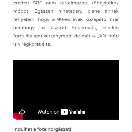
eredeti SBF nem tartalmazott többjátékos
módot. Egészen hihetetlen, pláne annak
fényében, hogy a 90-es évek közepétől már
nemhogy az osztott képernyős, esetleg
fordulóalapú versenymód, de már a LAN-mód
is virágkorát élte.
Indulhat a fotelhorgászat!