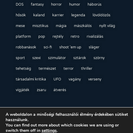
DOS
fantasy
horror
humor
háborús
hősök
kaland
karrier
legenda
lövöldözős
mese
misztikus
mágia
mászkálós
nyílt világ
platform
pop
rejtély
retro
rivalizálás
robbanások
sci-fi
shoot 'em up
sláger
sport
szexi
szimulátor
sztárok
szörny
tehetség
természet
terror
thriller
társadalmi kritika
UFO
vagány
verseny
vígjáték
zsaru
átverés
A weboldalon a minőségi felhasználói élmény érdekében sütiket
használunk.
You can find out more about which cookies we are using or
switch them off in
settings
.