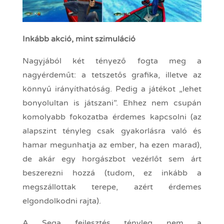
Inkább akció, mint szimuláció
Nagyjából két tényező fogta meg a
nagyérdeműt: a tetszetős grafika, illetve az
könnyű irányíthatóság. Pedig a játékot „lehet
bonyolultan is játszani”. Ehhez nem csupán
komolyabb fokozatba érdemes kapcsolni (az
alapszint tényleg csak gyakorlásra való és
hamar megunhatja az ember, ha ezen marad),
de akár egy horgászbot vezérlőt sem árt
beszerezni hozzá (tudom, ez inkább a
megszállottak terepe, azért érdemes
elgondolkodni rajta).
A Sega fejlesztés tényleg nem a