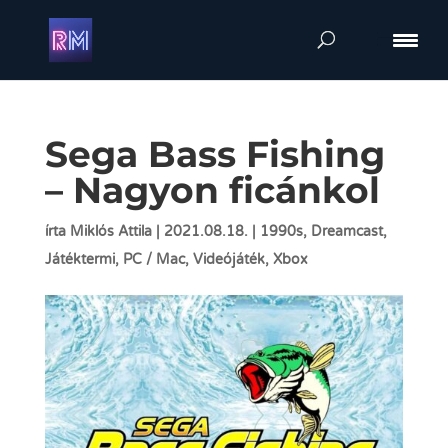
Sega Bass Fishing
– Nagyon ficánkol
írta
Miklós Attila
|
2021.08.18.
|
1990s
,
Dreamcast
,
Játéktermi
,
PC / Mac
,
Videójáték
,
Xbox