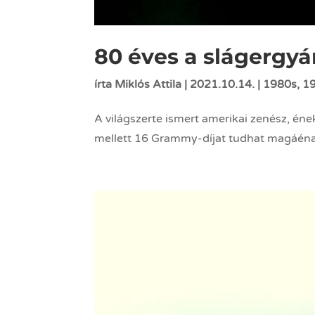
80 éves a slágergyá
írta
Miklós Attila
|
2021.10.14.
|
1980s
,
1
A világszerte ismert amerikai zenész, ének
mellett 16 Grammy-díjat tudhat magáénak.