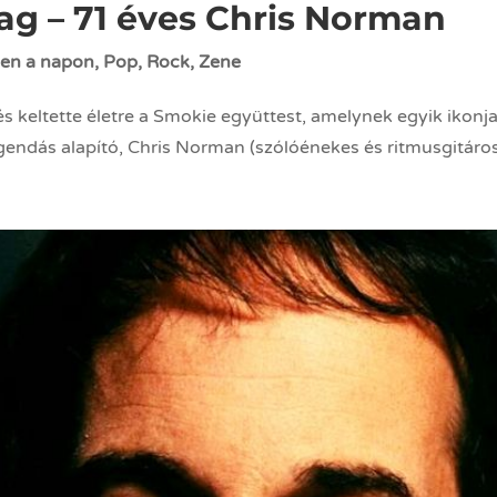
ag – 71 éves Chris Norman
en a napon
,
Pop
,
Rock
,
Zene
és keltette életre a Smokie együttest, amelynek egyik ikonja
ndás alapító, Chris Norman (szólóénekes és ritmusgitáros) 