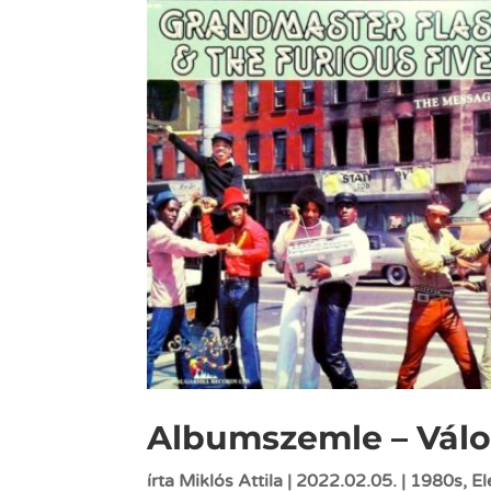
Albumszemle – Váloga
írta
Miklós Attila
|
2022.02.05.
|
1980s
,
El