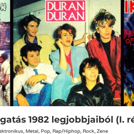
tás 1982 legjobbjaiból (I. r
ektronikus
,
Metal
,
Pop
,
Rap/Hiphop
,
Rock
,
Zene