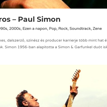
ros – Paul Simon
990s
,
2000s
,
Ezen a napon
,
Pop
,
Rock
,
Soundtrack
,
Zene
es, dalszerző, színész és producer karrierje több mint hat é
 Simon 1956-ban alapította a Simon & Garfunkel duót iskol